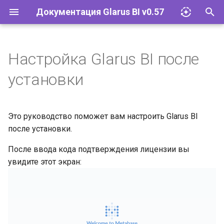
Документация Glarus BI v0.57
И
н
Настройка Glarus BI после
Импорт файлов Excel
Glarus AI
Установка и эксплуатация
Документация API Glarus BI
и
установки
ц
Запросы
Провайдеры LLM
Конфигурация
Пользовательские графики
и
Это руководство поможет вам настроить Glarus BI
Визуализации
Соответствие 152-ФЗ
Управление плагинами
а
после установки.
Дашборды
Сетевые требования и SLA
Базы данных
л
После ввода кода подтверждения лицензии вы
и
увидите этот экран:
Моделирование данных
Glarus BI и Claude AI
Учётные записи и группы
з
Действия
Разрешения
а
ц
Организация
Инструменты