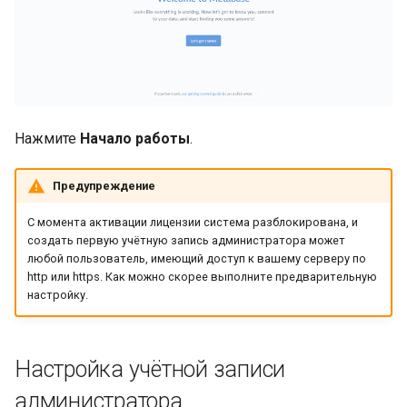
и
Встраивание
я
Решение проблем
п
о
Нажмите
Начало работы
.
и
с
Предупреждение
к
С момента активации лицензии система разблокирована, и
создать первую учётную запись администратора может
а
любой пользователь, имеющий доступ к вашему серверу по
http или https. Как можно скорее выполните предварительную
настройку.
Настройка учётной записи
администратора