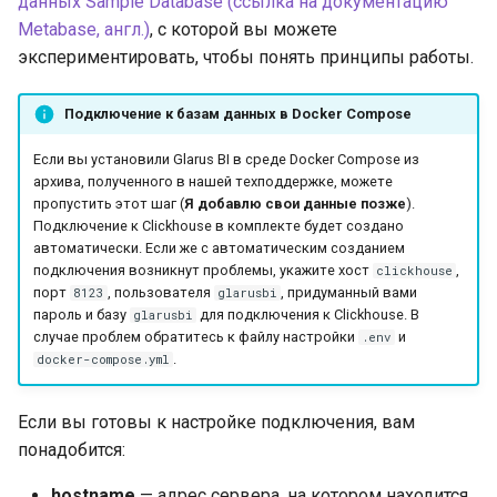
данных Sample Database (ссылка на документацию
Metabase, англ.)
, с которой вы можете
экспериментировать, чтобы понять принципы работы.
Подключение к базам данных в Docker Compose
Если вы установили Glarus BI в среде Docker Compose из
архива, полученного в нашей техподдержке, можете
пропустить этот шаг (
Я добавлю свои данные позже
).
Подключение к Clickhouse в комплекте будет создано
автоматически. Если же с автоматическим созданием
подключения возникнут проблемы, укажите хост
,
clickhouse
порт
, пользователя
, придуманный вами
8123
glarusbi
пароль и базу
для подключения к Clickhouse. В
glarusbi
случае проблем обратитесь к файлу настройки
и
.env
.
docker-compose.yml
Если вы готовы к настройке подключения, вам
понадобится:
hostname
— адрес сервера, на котором находится