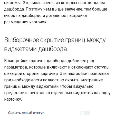
системы. Это число ячеек, из которых состоит канва
и
Встраивание
дашборда. Поэтому чем выше значение, тем больше
я
ячеек на дашборде и детальнее настройка
Решение проблем
размещения карточек.
п
о
Выборочное скрытие границ между
и
виджетами дашборда
с
к
В настройки карточек дашборда добавлен ряд
параметров, которые включают и отключают отступы
а
с каждой стороны карточки. Эти настройки позволяют
при необходимости полностью скрыть внутренние
границы между виджетами, чтобы визуально
представить несколько отдельных виджетов как одну
карточку.