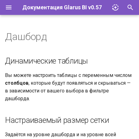
Документация Glarus BI v0.57
И
н
Дашборд
Импорт файлов Excel
Glarus AI
Установка и эксплуатация
Документация API Glarus BI
и
ц
Запросы
Провайдеры LLM
Конфигурация
Пользовательские графики
Динамические таблицы
и
Визуализации
Соответствие 152-ФЗ
Управление плагинами
Вы можете настроить таблицы с переменным числом
а
столбцов
, которые будут появляться и скрываться —
Дашборды
Сетевые требования и SLA
Базы данных
л
в зависимости от вашего выбора в фильтре
дашборда.
и
Моделирование данных
Glarus BI и Claude AI
Учётные записи и группы
з
Действия
Разрешения
Настраиваемый размер сетки
а
ц
Организация
Инструменты
Задаётся на уровне дашборда и на уровне всей