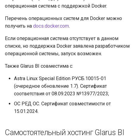
и
операционная система с поддержкой Docker.
Встраивание
я
Перечень операционных систем для Docker можно
Решение проблем
получить на
docs.docker.com
.
п
о
Если операционная система отсутствует в данном
списке, но поддержка Docker заявлена разработчиком
и
операционной системы, запуск возможен.
с
Также Glarus BI совместима с:
к
Astra Linux Special Edition РУСБ.10015-01
а
(очередное обновление 1.7). Сертификат
соответствия от 08.09.2023 №13977/2023;
ОС РЕД ОС. Сертификат совместимости от
15.01.2024.
Самостоятельный хостинг Glarus BI