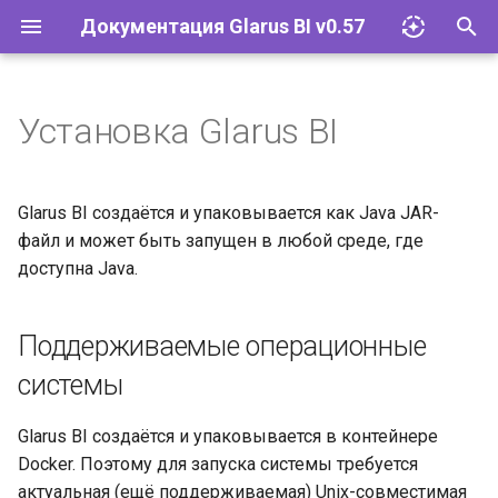
Документация Glarus BI v0.57
И
н
Установка Glarus BI
Импорт файлов Excel
Glarus AI
Установка и эксплуатация
Документация API Glarus BI
и
ц
Запросы
Провайдеры LLM
Конфигурация
Пользовательские графики
Glarus BI создаётся и упаковывается как Java JAR-
и
файл и может быть запущен в любой среде, где
Визуализации
Соответствие 152-ФЗ
Управление плагинами
доступна Java.
а
Дашборды
Сетевые требования и SLA
Базы данных
л
Поддерживаемые операционные
и
Моделирование данных
Glarus BI и Claude AI
Учётные записи и группы
системы
з
Действия
Разрешения
а
Glarus BI создаётся и упаковывается в контейнере
Docker. Поэтому для запуска системы требуется
ц
Организация
Инструменты
актуальная (ещё поддерживаемая) Unix-совместимая