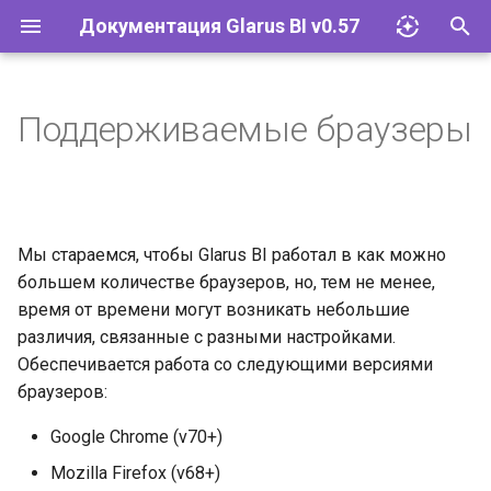
Документация Glarus BI v0.57
И
н
Поддерживаемые браузеры
Импорт файлов Excel
Glarus AI
Установка и эксплуатация
Документация API Glarus BI
и
ц
Запросы
Провайдеры LLM
Конфигурация
Пользовательские графики
и
Мы стараемся, чтобы Glarus BI работал в как можно
Визуализации
Соответствие 152-ФЗ
Управление плагинами
а
большем количестве браузеров, но, тем не менее,
Дашборды
Сетевые требования и SLA
Базы данных
время от времени могут возникать небольшие
л
различия, связанные с разными настройками.
и
Моделирование данных
Glarus BI и Claude AI
Учётные записи и группы
Обеспечивается работа со следующими версиями
з
браузеров:
Действия
Разрешения
а
Google Chrome (v70+)
ц
Организация
Инструменты
Mozilla Firefox (v68+)