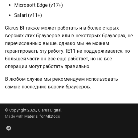
и
Microsoft Edge (v17+)
Встраивание
Safari (v11+)
я
Решение проблем
п
Glarus BI также может работать и в более старых
версиях этих браузеров или в некоторых браузерах, не
о
перечисленных выше, однако мы не можем
и
гарантировать эту работу. IE11 не поддерживается: по
большей части он всё ещё работает, но не все
с
операции могут работать правильно.
к
В любом случае мы рекомендуем использовать
а
самые последние версии браузеров.
© Copyright 2026, Glarus Digital.
Made with
Material for MkDocs