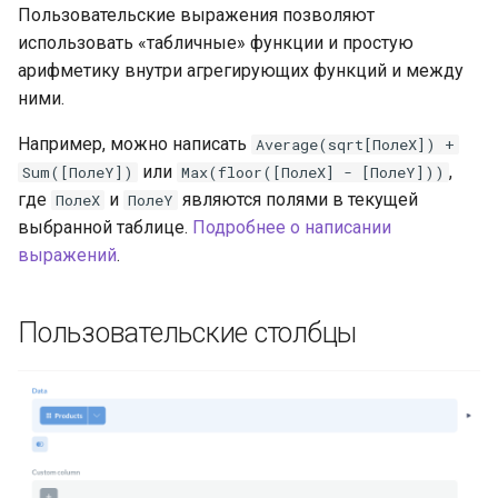
Пользовательские выражения позволяют
использовать «табличные» функции и простую
арифметику внутри агрегирующих функций и между
ними.
Например, можно написать
Average(sqrt[ПолеX]) +
или
,
Sum([ПолеY])
Max(floor([ПолеX] - [ПолеY]))
где
и
являются полями в текущей
ПолеX
ПолеY
выбранной таблице.
Подробнее о написании
выражений
.
Пользовательские столбцы