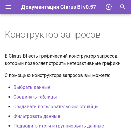
Документация Glarus BI v0.57
И
н
Конструктор запросов
Импорт файлов Excel
Glarus AI
Установка и эксплуатация
Документация API Glarus BI
и
ц
Запросы
Провайдеры LLM
Конфигурация
Пользовательские графики
В Glarus BI есть графический конструктор запросов,
и
который позволяет строить интерактивные графики.
Визуализации
Соответствие 152-ФЗ
Управление плагинами
а
С помощью конструктора запросов вы можете:
Дашборды
Сетевые требования и SLA
Базы данных
л
Выбрать данные
и
Моделирование данных
Glarus BI и Claude AI
Учётные записи и группы
Соединять таблицы
з
Создавать пользовательские столбцы
Действия
Разрешения
а
Фильтровать данные
ц
Организация
Инструменты
Подводить итоги и группировать данные