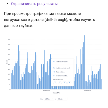
и
Ограничивать результаты
Встраивание
я
При просмотре графика вы также можете
Решение проблем
погружаться в детали (drill-through), чтобы изучить
п
данные глубже.
о
и
с
к
а