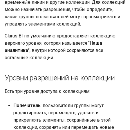
временны́е линии и другие коллекции. Для коллекций
и
Встраивание
можно назначать разрешения, чтобы определить,
я
какие группы пользователей могут просматривать и
Решение проблем
управлять элементами коллекций.
п
Glarus BI по умолчанию предоставляет коллекцию
о
верхнего уровня, которая называется "
Наша
и
аналитика
", внутри которой сохраняются все
с
остальные коллекции.
к
Уровни разрешений на коллекции
а
Есть три уровня доступа к коллекциям:
Попечитель
: пользователи группы могут
редактировать, перемещать, удалять и
прикреплять элементы, сохранённые в этой
коллекции, сохранять или перемещать новые