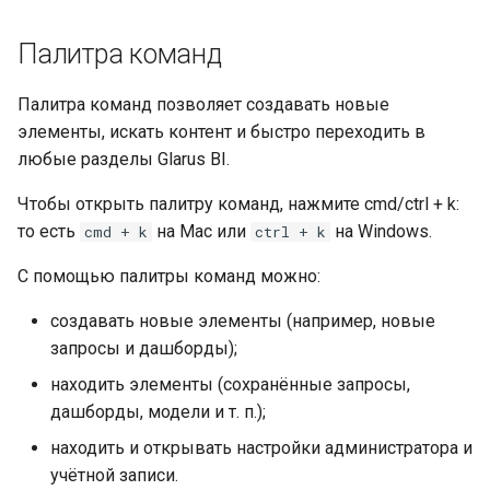
и
Встраивание
Палитра команд
я
Решение проблем
п
Палитра команд позволяет создавать новые
элементы, искать контент и быстро переходить в
о
любые разделы Glarus BI.
и
Чтобы открыть палитру команд, нажмите cmd/ctrl + k:
с
то есть
на Mac или
на Windows.
cmd + k
ctrl + k
к
С помощью палитры команд можно:
а
создавать новые элементы (например, новые
запросы и дашборды);
находить элементы (сохранённые запросы,
дашборды, модели и т. п.);
находить и открывать настройки администратора и
учётной записи.