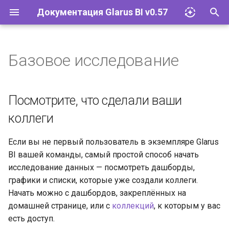
Документация Glarus BI v0.57
И
н
Базовое исследование
Импорт файлов Excel
Glarus AI
Установка и эксплуатация
Документация API Glarus BI
и
ц
Запросы
Провайдеры LLM
Конфигурация
Пользовательские графики
Посмотрите, что сделали ваши
и
коллеги
Визуализации
Соответствие 152-ФЗ
Управление плагинами
а
Если вы не первый пользователь в экземпляре Glarus
Дашборды
Сетевые требования и SLA
Базы данных
л
BI вашей команды, самый простой способ начать
и
исследование данных — посмотреть дашборды,
Моделирование данных
Glarus BI и Claude AI
Учётные записи и группы
графики и списки, которые уже создали коллеги.
з
Начать можно с дашбордов, закреплённых на
Действия
Разрешения
а
домашней странице, или с
коллекций
, к которым у вас
ц
есть доступ.
Организация
Инструменты