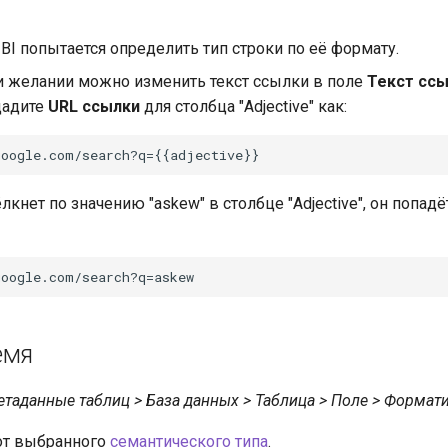
s BI попытается определить тип строки по её формату.
и желании можно изменить текст ссылки в поле
Текст сс
дадите
URL ссылки
для столбца "Adjective" как:
лкнет по значению "askew" в столбце "Adjective", он попадё
емя
етаданные таблиц > База данных > Таблица > Поле > Формат
от выбранного
семантического типа
.