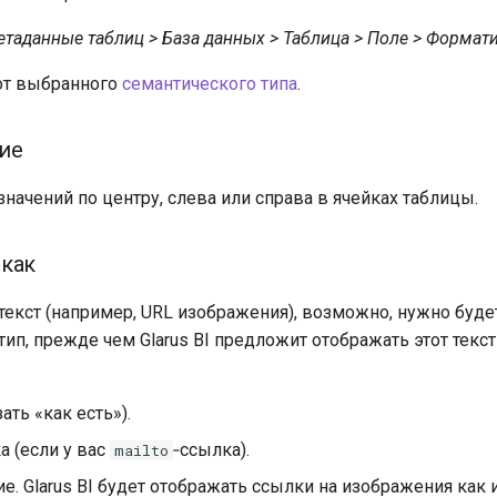
етаданные таблиц > База данных > Таблица > Поле > Формат
от выбранного
семантического типа
.
ие
начений по центру, слева или справа в ячейках таблицы.
как
ь текст (например, URL изображения), возможно, нужно буд
ип, прежде чем Glarus BI предложит отображать этот текст
ать «как есть»).
а (если у вас
‑ссылка).
mailto
. Glarus BI будет отображать ссылки на изображения как