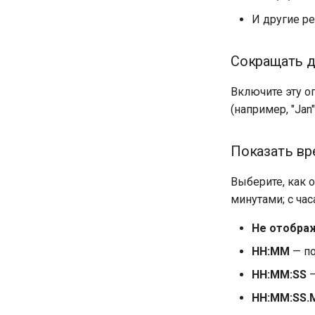
И другие р
Сокращать 
Включите эту о
(например, "Jan"
Показать вр
Выберите, как 
минутами; с ча
Не отобра
HH:MM
— по
HH:MM:SS
—
HH:MM:SS.