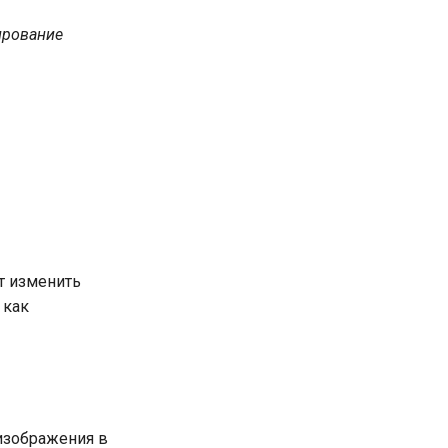
ирование
ет изменить
 как
 изображения в