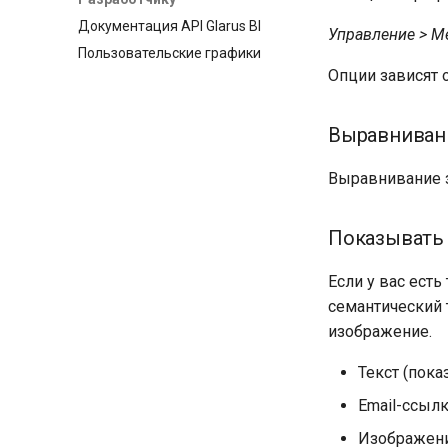
Документация API Glarus BI
Управление > М
Пользовательские графики
Опции зависят 
Выравниван
Выравнивание з
Показывать 
Если у вас ест
семантический т
изображение.
Текст (показ
Email-ссылк
Изображение