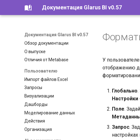
Документация Glarus BI v0.57
Формат
Документация Glarus BI v0.57
Обзор документации
О выпуске
У пользователе
Отличия от Metabase
отображению дат
Пользователю
форматирования
Импорт файлов Excel
Запросы
Глобально
Визуализации
Настройки 
Дашборды
Поле
. Зада
Моделирование данных
Метаданны
Действия
Запрос
. За
Организация
настройках