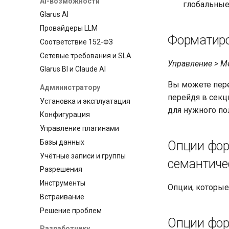
AI-возможности
глобальные 
Glarus AI
Провайдеры LLM
Форматиро
Соответствие 152-ФЗ
Сетевые требования и SLA
Управление > М
Glarus BI и Claude AI
Вы можете пере
Администратору
перейдя в сек
Установка и эксплуатация
для нужного по
Конфигурация
Управление плагинами
Базы данных
Опции фор
Учётные записи и группы
семантиче
Разрешения
Инструменты
Опции, которые 
Встраивание
Решение проблем
Опции фор
Разработчику