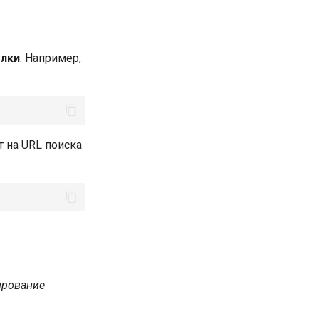
ылки
. Например,
т на URL поиска
ирование