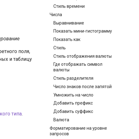
Стиль времени
Числа
Выравнивание
Показать мини-гистограмму
ирование
Показать как
Стиль
етного поля,
Стиль отображения валюты
ных и таблицу
Где отображать символ
валюты
Стиль разделителя
Число знаков после запятой
Умножить на число
Добавить префикс
Добавить суффикс
кого типа
.
Валюта
Форматирование на уровне
запросов