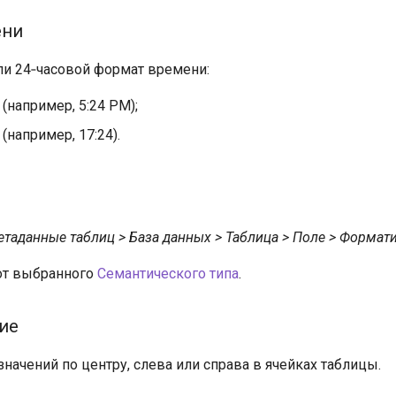
ени
ли 24‑часовой формат времени:
(например, 5:24 PM);
(например, 17:24).
етаданные таблиц > База данных > Таблица > Поле > Формат
от выбранного
Семантического типа
.
ие
начений по центру, слева или справа в ячейках таблицы.