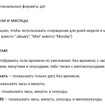
егиональные форматы дат
дни и месяцы
пцию, чтобы использовать сокращения для дней недели и 
 вместо "January", "Mon" вместо "Monday").
емя
отображать поле времени по умолчанию: без времени; с ча
сами, минутами и секундами; либо также с миллисекундами.
жать
— показывать только дату без времени;
казывать часы и минуты;
 показывать часы, минуты и секунды;
MS
— показывать часы, минуты, секунды и миллисекунды.