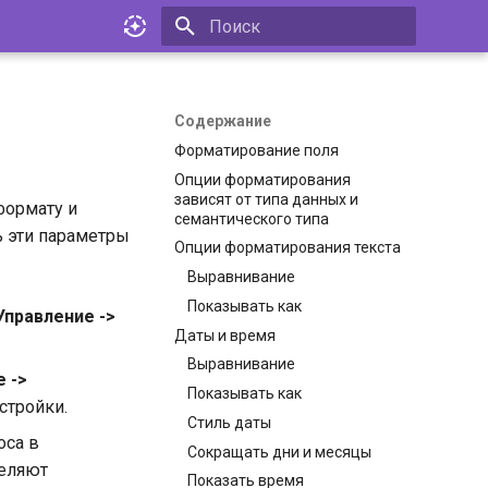
Инициализация поиска
Содержание
Форматирование поля
Опции форматирования
зависят от типа данных и
формату и
семантического типа
ь эти параметры
Опции форматирования текста
Выравнивание
Показывать как
Управление ->
Даты и время
Выравнивание
 ->
Показывать как
стройки.
Стиль даты
оса в
Сокращать дни и месяцы
деляют
Показать время